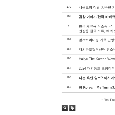
170
시온교회 창립 30주년 
169
곱창 이야기/한국 바베큐
»
한국 체류용 거소증(F4비
연장용 한국 서류, 해외
167
알츠하이머병 가족 간병
166
재외동포협력센터 청소년
165
Hallyu-The Korean
164
2024 재외동포 초청장학
163
나는 흑인 일까? 아시아
162
RI Korean: My Tur
First Pa
Sea
Tag