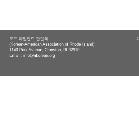
rch
로드 아일랜드 한인회
C
(Korean-American Association of Rhode Island)
1140 Park Avenue, Cranston, RI 02910
Email :
info@rikorean.org