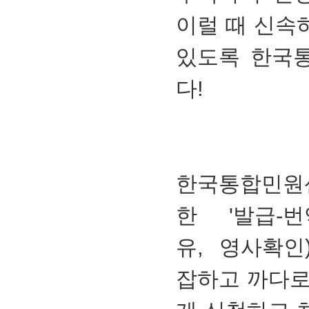
이럴 때 신속
있도록 한국
다!
한국통합민원
한 '발급-번
유, 영사확인
잡하고 까다로