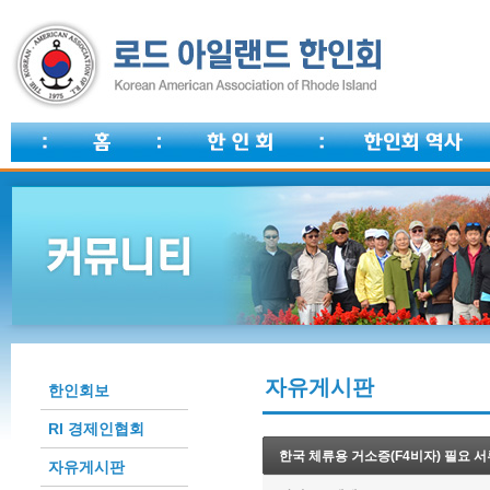
자유게시판
한인회보
RI 경제인협회
한국 체류용 거소증(F4비자) 필요 서
자유게시판