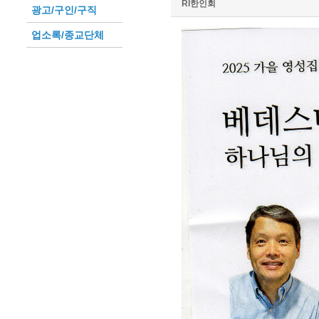
RI한인회
광고/구인/구직
업소록/종교단체