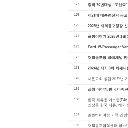
177
중국 70년대생 “조선족
176
제21대 대통령선거 공고
175
2025년 재외동포청장 
174
곱창이야기 2026년 1월
173
Ford 15-Passenger Van
172
재외동포청 SNS채널 안
171
2024년 제7, 8차 차
170
시온교회 창립 30주년 
169
곱창 이야기/한국 바베큐
168
한국 체류용 거소증(F4비
연장용 한국 서류, 해외
167
알츠하이머병 가족 간병
166
재외동포협력센터 청소년