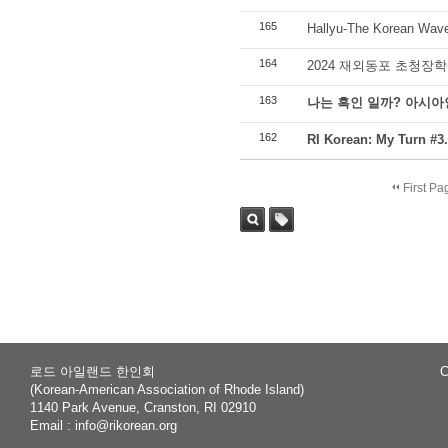
165
Hallyu-The Korean
164
2024 재외동포 초청장학
163
나는 흑인 일까? 아시아
162
RI Korean: My Tur
First Pa
Sea
Tag
rch
로드 아일랜드 한인회
C
(Korean-American Association of Rhode Island)
1140 Park Avenue, Cranston, RI 02910
Email :
info@rikorean.org