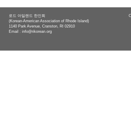
로드 아일랜드 한인회
C
(Korean-American Association of Rhode Island)
1140 Park Avenue, Cranston, RI 02910
Email :
info@rikorean.org