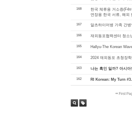
168
한국 체류용 거소증(F4비
연장용 한국 서류, 해외
167
알츠하이머병 가족 간병
166
재외동포협력센터 청소년
165
Hallyu-The Korean
164
2024 재외동포 초청장학
163
나는 흑인 일까? 아시아
162
RI Korean: My Tur
First Pa
Sea
Tag
rch