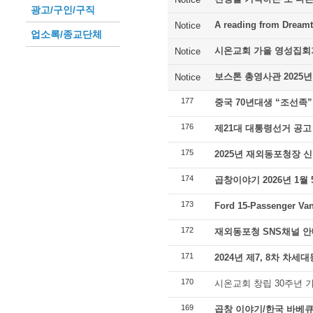
광고/구인/구직
A reading from Dreamt
Notice
업소록/종교단체
시온교회 가을 영성집회
Notice
보스톤 총영사관 2025년
Notice
177
중국 70년대생 “조선족
176
제21대 대통령선거 공고
175
2025년 재외동포청장 
174
곱창이야기 2026년 1월
173
Ford 15-Passenger Van
172
재외동포청 SNS채널 안
171
2024년 제7, 8차 차
170
시온교회 창립 30주년 
169
곱창 이야기/한국 바베큐