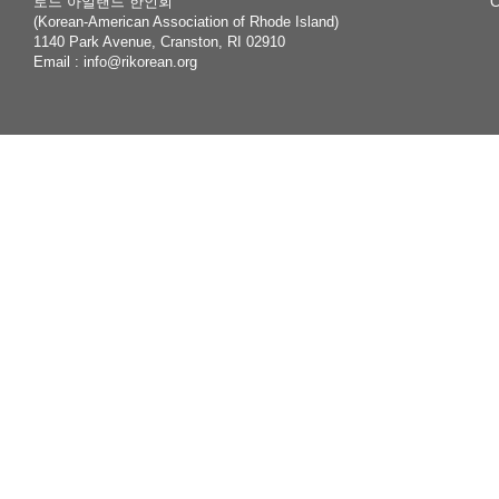
로드 아일랜드 한인회
C
(Korean-American Association of Rhode Island)
1140 Park Avenue, Cranston, RI 02910
Email :
info@rikorean.org