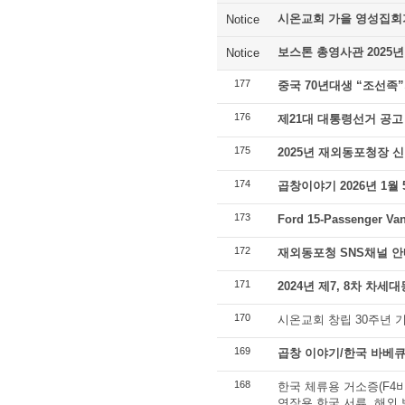
시온교회 가을 영성집회
Notice
보스톤 총영사관 2025년
Notice
177
중국 70년대생 “조선족
176
제21대 대통령선거 공고
175
2025년 재외동포청장 
174
곱창이야기 2026년 1월
173
Ford 15-Passenger Van
172
재외동포청 SNS채널 안
171
2024년 제7, 8차 차
170
시온교회 창립 30주년 
169
곱창 이야기/한국 바베큐
168
한국 체류용 거소증(F4비
연장용 한국 서류, 해외