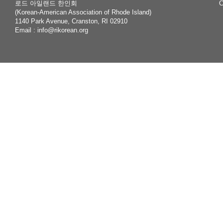
로드 아일랜드 한인회
C
(Korean-American Association of Rhode Island)
1140 Park Avenue, Cranston, RI 02910
Email :
info@rikorean.org