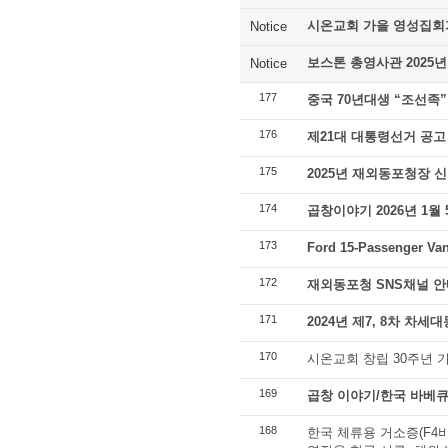
시온교회 가을 영성집회
Notice
보스톤 총영사관 2025년
Notice
177
중국 70년대생 “조선족
176
제21대 대통령선거 공고
175
2025년 재외동포청장 
174
곱창이야기 2026년 1월
173
Ford 15-Passenger Van
172
재외동포청 SNS채널 안
171
2024년 제7, 8차 차
170
시온교회 창립 30주년 
169
곱창 이야기/한국 바베큐
168
한국 체류용 거소증(F4비