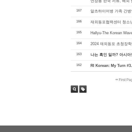
연장용 한국 서류, 해외
167
알츠하이머병 가족 간병
166
재외동포협력센터 청소년
165
Hallyu-The Korean
164
2024 재외동포 초청장학
163
나는 흑인 일까? 아시아
162
RI Korean: My Tur
First Pa
Sea
Tag
rch