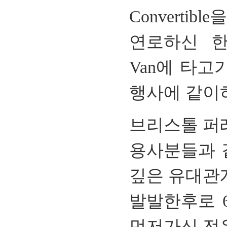
Convertible
을
연로하신 
Van
에 타고
행사에 같이
브리스톨 퍼
용사분들과 
깊은 유대관
발발한후로
먼저가신 전