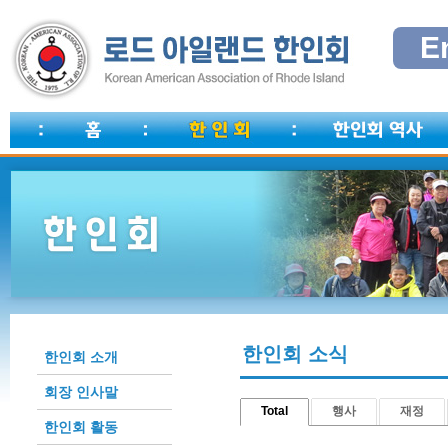
E
한인회 소식
한인회 소개
회장 인사말
Total
행사
재정
한인회 활동