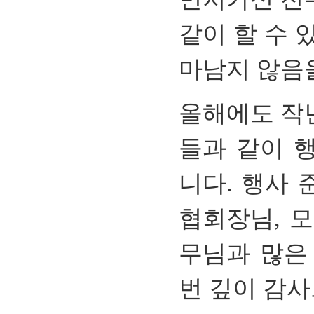
같이 할 수 
마남지 않음
올해에도 작
들과 같이 
니다
.
행사 
협회장님
,
모
무님과 많은
번 깊이 감