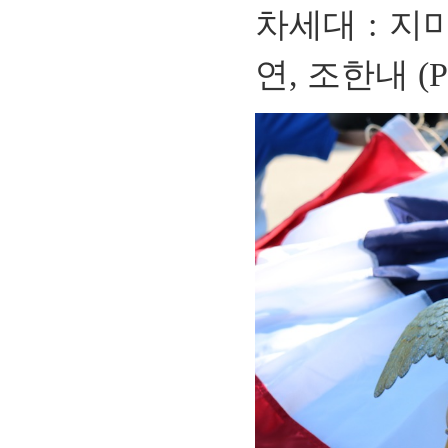
차세대
:
지
연
,
조한내 (Pho