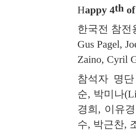
th
H
appy 4
of
한국전 참전
Gus Pagel, Jo
Zaino, Cyril 
참석자 명단
순
,
박미나
(L
경희
,
이유경 (
수
,
박근찬
,