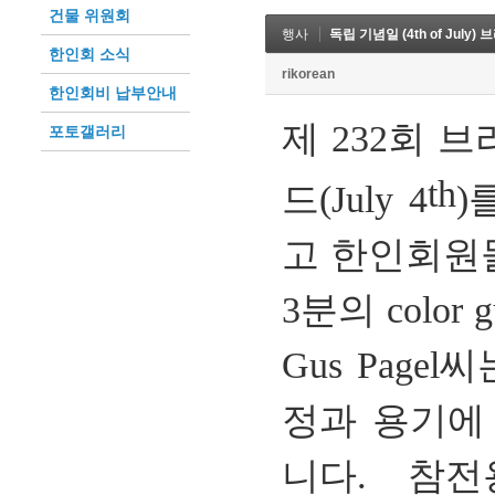
건물 위원회
행사
독립 기념일 (4th of Jul
한인회 소식
rikorean
한인회비 납부안내
제
232
회 브
포토갤러리
th
드
(July 4
)
고 한인회원
3
분의
color 
Gus Pagel
씨
정과 용기에
니다
.
참전