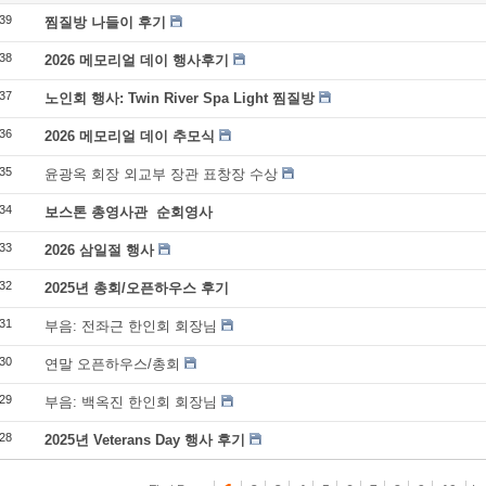
39
찜질방 나들이 후기
38
2026 메모리얼 데이 행사후기
37
노인회 행사: Twin River Spa Light 찜질방
36
2026 메모리얼 데이 추모식
35
윤광옥 회장 외교부 장관 표창장 수상
34
보스톤 총영사관 순회영사
33
2026 삼일절 행사
32
2025년 총회/오픈하우스 후기
31
부음: 전좌근 한인회 회장님
30
연말 오픈하우스/총회
29
부음: 백옥진 한인회 회장님
28
2025년 Veterans Day 행사 후기