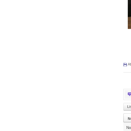
At
Li
N
No