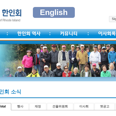
English
Sig
인회 소식
otal
행사
재정
건물위원회
이사회
옛공고