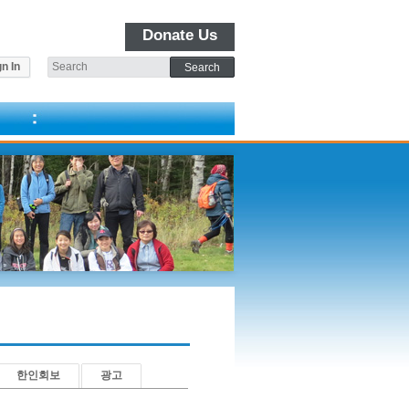
Donate Us
n In
한인회보
광고