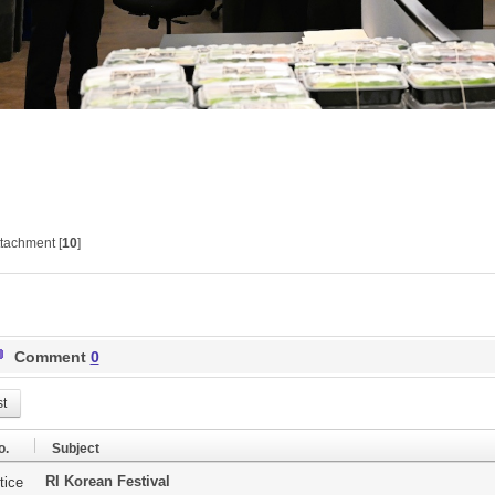
tachment [
10
]
Comment
0
st
o.
Subject
RI Korean Festival
tice