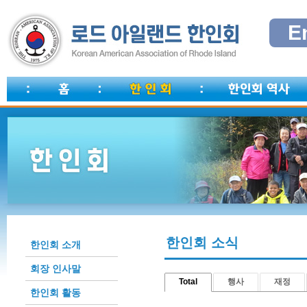
E
한인회 소식
한인회 소개
회장 인사말
Total
행사
재정
한인회 활동