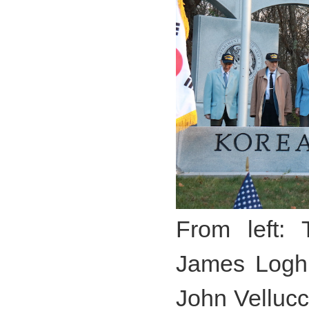
From left: 
James Loghr
John Velluc