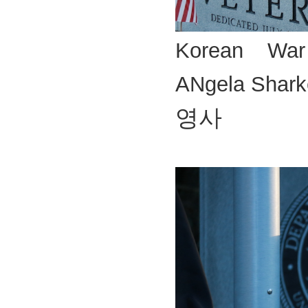
Korean War
ANgela Shark
영사