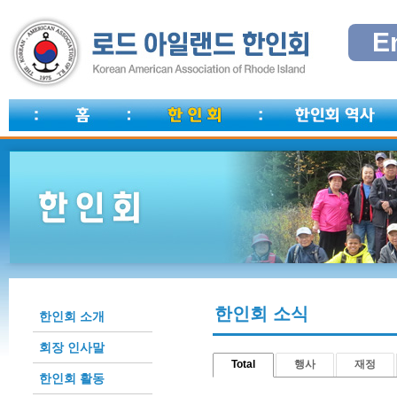
E
한인회 소식
한인회 소개
회장 인사말
Total
행사
재정
한인회 활동