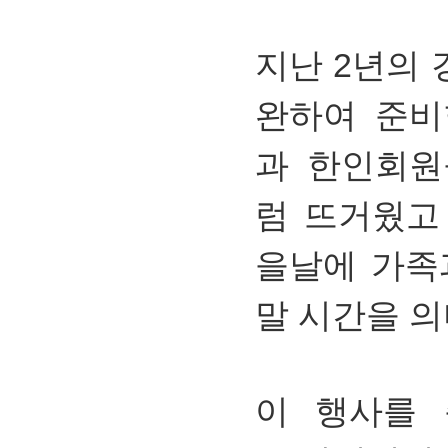
지난 2년의
완하여 준비
과 한인회원
럼 뜨거웠고
을날에 가족
말 시간을 의
이 행사를