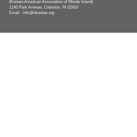
(Korean-American Association of Rhode Island)
1140 Park Avenue, Cranston, RI 02910
Email :
info@rikorean.org