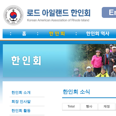
E
한인회 소식
한인회 소개
회장 인사말
Total
행사
재정
한인회 활동