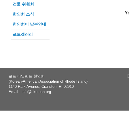
건물 위원회
Y
한인회 소식
한인회비 납부안내
포토갤러리
로드 아일랜드 한인회
C
(Korean-American Association of Rhode Island)
1140 Park Avenue, Cranston, RI 02910
Email :
info@rikorean.org