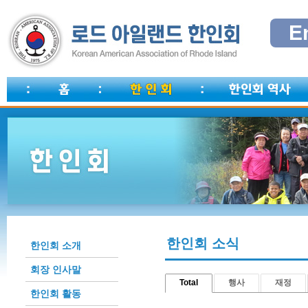
E
한인회 소식
한인회 소개
회장 인사말
Total
행사
재정
한인회 활동