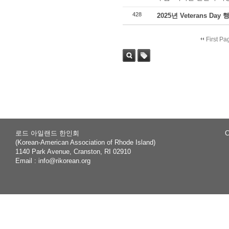
428
2025년 Veterans Day
First Pa
Sea
Tag
rch
로드 아일랜드 한인회
C
(Korean-American Association of Rhode Island)
1140 Park Avenue, Cranston, RI 02910
Email :
info@rikorean.org