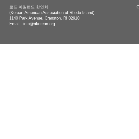
로드 아일랜드 한인회
C
(Korean-American Association of Rhode Island)
1140 Park Avenue, Cranston, RI 02910
Email :
info@rikorean.org