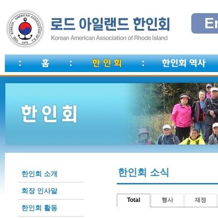
E
한인회 소식
한인회 소개
회장 인사말
Total
행사
재정
한인회 활동