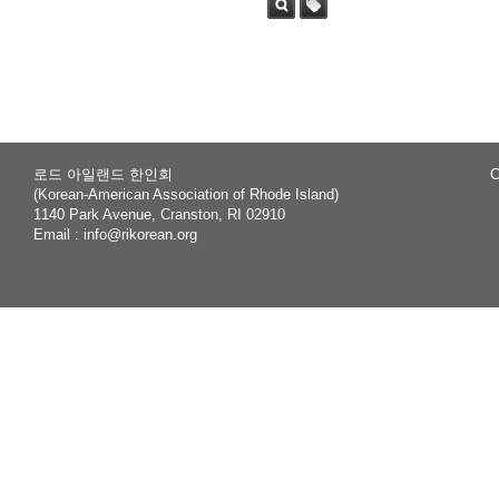
Sea
Tag
rch
로드 아일랜드 한인회
C
(Korean-American Association of Rhode Island)
1140 Park Avenue, Cranston, RI 02910
Email :
info@rikorean.org