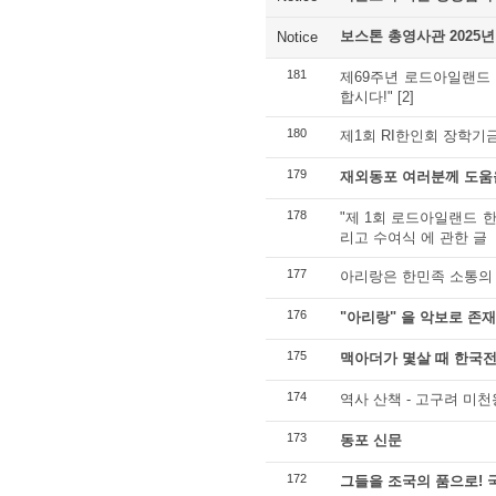
보스톤 총영사관 2025년
Notice
181
제69주년 로드아일랜드 
합시다!"
[2]
180
제1회 RI한인회 장학기
179
재외동포 여러분께 도움을
178
"제 1회 로드아일랜드 
리고 수여식 에 관한 글
177
아리랑은 한민족 소통의
176
"아리랑" 을 악보로 존재
175
맥아더가 몇살 때 한국
174
역사 산책 - 고구려 미
173
동포 신문
172
그들을 조국의 품으로!