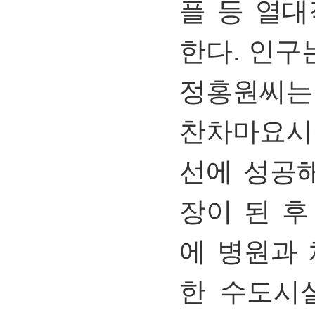
플 등 열
한다. 인구는
정홍원씨는
찬차마요시장
선에 성공해
장이 된 
에 병원과
한 수도시