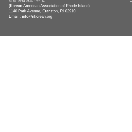
로드 아일랜드 한인회
C
(Korean-American Association of Rhode Island)
1140 Park Avenue, Cranston, RI 02910
Email :
info@rikorean.org