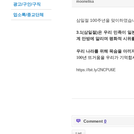
moonelisa
광고/구인/구직
업소록/종교단체
삼일절 100주년을 맞이하였습
3.1(
삼일절
)
은
우리
민족이
일
계
만방에
알리며
평화적
시위
우리
나라를
위해
목숨을
아끼
100년 뜨거움을 우리가 기억합
https://bit.ly/2NCPU6E
Comment
0
List