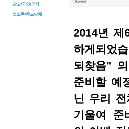
rikorean
광고/구인/구직
업소록/종교단체
2014년 
하게되었습
되찾음" 
준비할 예
닌 우리 
기울여 준