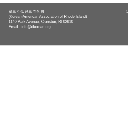
로드 아일랜드 한인회
C
(Korean-American Association of Rhode Island)
1140 Park Avenue, Cranston, RI 02910
Email :
info@rikorean.org