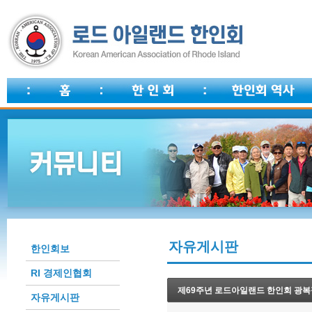
자유게시판
한인회보
RI 경제인협회
제69주년 로드아일랜드 한인회 광복절
자유게시판