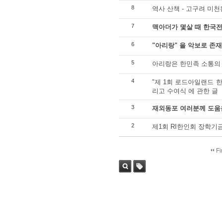
8
역사 산책 - 고구려 미
7
맥아더가 몇살 때 한국
6
"아리랑" 을 악보로 존재
5
아리랑은 한민족 소통의
4
"제 1회 로드아일랜드 
리고 수여식 에 관한 글
3
재외동포 여러분께 도움을
2
제1회 RI한인회 장학기
Fi
Sea
Tag
rch