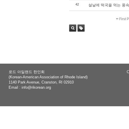
42
설날에 떡국을 먹는 풍
First 
Sea
Tag
rch
로드 아일랜드 한인회
C
(Korean-American Association of Rhode Island)
1140 Park Avenue, Cranston, RI 02910
Email :
info@rikorean.org