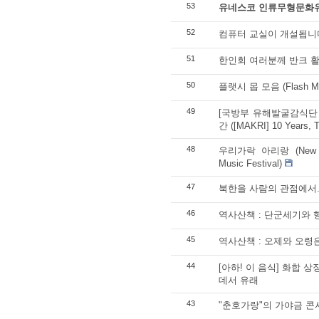
53
유네스코 인류무형문화
52
컴퓨터 교실이 개설됩니
51
한인회 여러분께 반크 
50
플랫시 몹 모음 (Flash Mob 
49
[국방부 유해발굴감식단 
간 ([MAKRI] 10 Years, T
48
우리가락 아리랑 (New Jers
Music Festival)
47
북한을 사람의 관점에서...영
46
역사산책 : 단군세기와 
45
역사산책 : 오제와 오령
44
[아하! 이 음식] 화합 
데서 유래
43
"춘호가랑"의 가야금 