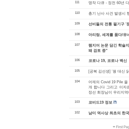
111
명작 다큐 - 정전 60년 
110
총기 난사 사건 발생시 
109
선비들의 전통 필기구 '문방
108
아리랑, 세계를 품다/유
107
램지어 논문 담긴 학술지
돼 검토 중”
106
코로나 19, 코로나 백신
105
[공복 김선생] ‘꿩 대신
104
어제의 Covid 19 Pil
개 합니다 그리고 이자
정선 회장님이 우리지역에 
103
코비드19 정보
102
남미 역사상 최초의 한국
First Pa