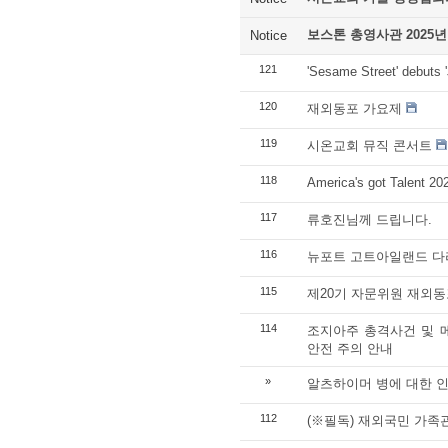
보스톤 총영사관 2025년
Notice
121
'Sesame Street' debuts '
120
재외동포 가요제
119
시온교회 뮤직 콘서트
118
America's got Talent 2
117
류호진님께 드립니다.
116
뉴포트 고트아일랜드 다
115
제20기 자문위원 재외
114
조지아주 총격사건 및 
안전 주의 안내
»
알츠하이머 병에 대한 인
112
(※필독) 재외국민 가족