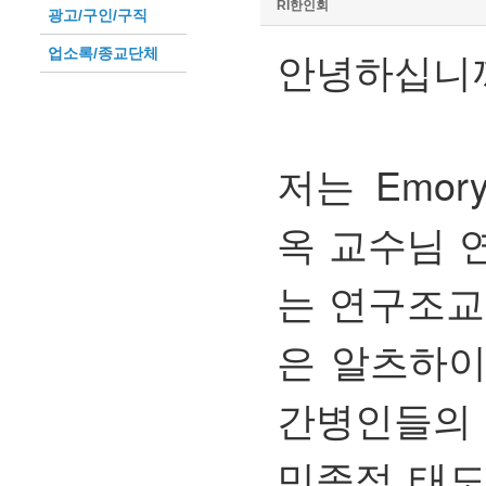
RI한인회
광고/구인/구직
안녕하십니
업소록/종교단체
저는 Emo
옥 교수님
는 연구조
은 알츠하이
간병인들의 
민족적 태도