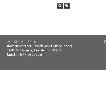
Sea
Tag
rch
로드 아일랜드 한인회
C
(Korean-American Association of Rhode Island)
1140 Park Avenue, Cranston, RI 02910
Email :
info@rikorean.org