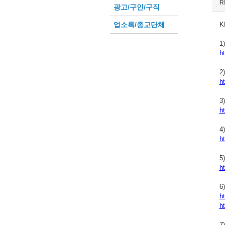
R
광고/구인/구직
업소록/종교단체
K
1
h
2
h
3
h
4
h
5
h
6
h
h
7