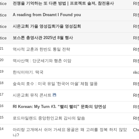
전쟁을 기억하는 또 다른 방법 | 프로젝트 솔져, 참전용사
tice
R
A reading from Dreamt I Found you
tice
R
시온교회 가을 영성집회가을 영성집회
tice
R
보스톤 총영사관 2025년 8월 행사
tice
R
21
역사적 교훈과 한반도 통일 전략
R
20
역사산책 : 단군세기와 행촌 이암
R
19
한식이야기. 떡국
rik
18
숲속의 호수 : 미국 유일 '한국어 마을' 체험 열풍
R
17
시온교회 뮤직 콘서트
R
16
RI Korean: My Turn #3. “빨리 빨리” 문화의 양면성
R
15
로드아일랜드 중앙한인교회 감사의 말씀
R
14
아리랑 고개에서 쉬어 가세요:몽골은 왜 고려를 정복 하지 않았
Ch
나?