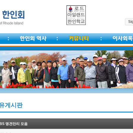
Sig
유게시판
BS 명견만리 모음