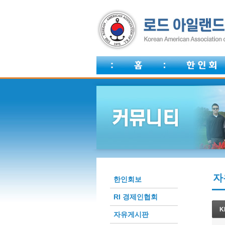
자
한인회보
RI 경제인협회
K
자유게시판