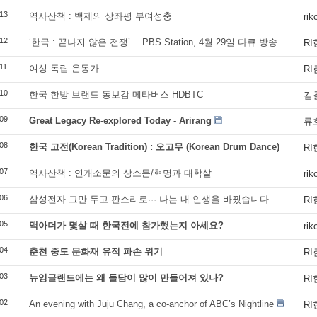
13
역사산책 : 백제의 상좌평 부여성충
rik
12
‘한국 : 끝나지 않은 전쟁’… PBS Station, 4월 29일 다큐 방송
R
11
여성 독립 운동가
R
10
한국 한방 브랜드 동보감 메타버스 HDBTC
김
09
Great Legacy Re-explored Today - Arirang
류
08
한국 고전(Korean Tradition) : 오고무 (Korean Drum Dance)
R
07
역사산책 : 연개소문의 상소문/혁명과 대학살
rik
06
삼성전자 그만 두고 판소리로··· 나는 내 인생을 바꿨습니다
R
05
맥아더가 몇살 때 한국전에 참가했는지 아세요?
rik
04
춘천 중도 문화재 유적 파손 위기
R
03
뉴잉글랜드에는 왜 돌담이 많이 만들어져 있나?
R
02
An evening with Juju Chang, a co-anchor of ABC’s Nightline
R