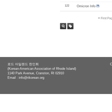
122
Omicron Info
First Pa
Sea
Tag
rch
로드 아일랜드 한인회
C
(Korean-American Association of Rhode Island)
1140 Park Avenue, Cranston, RI 02910
Email :
info@rikorean.org