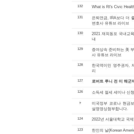
132
What is RI's Civic Heal
131
은퇴연금, IRA보다 더
변호사 유튜브 라이브
130
2021 재외동포 국내교
내
129
증여상속 준비하는 美 부
사 유튜브 라이브
128
한국역이민 영주권자, 
리
127
로버트 루니 전 미 해군
126
소득세 절세 세미나 신
»
미국정부 코로나 현금보
설명영상첨부합니다.
124
2022년 서울대학교 국
123
한인의 날(Korean Americ