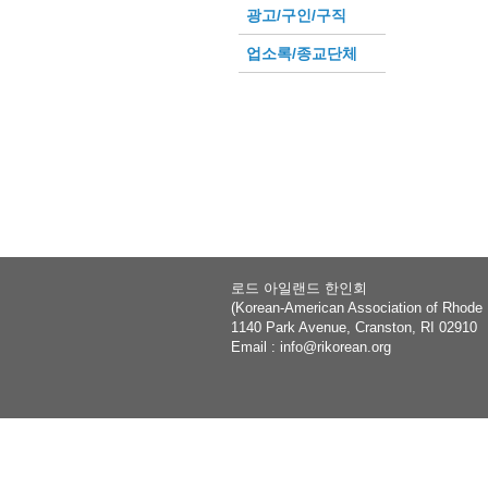
광고/구인/구직
업소록/종교단체
로드 아일랜드 한인회
(Korean-American Association of Rhode 
1140 Park Avenue, Cranston, RI 02910
Email :
info@rikorean.org