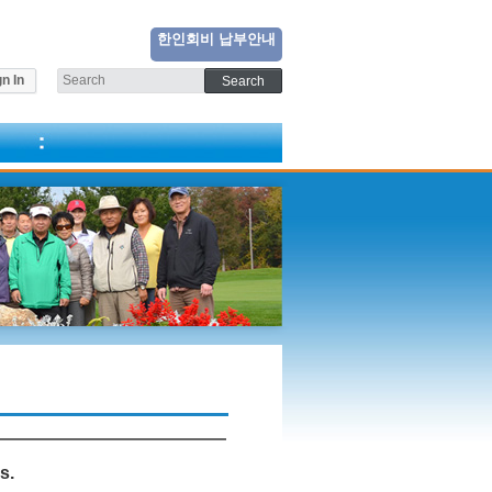
한인회비 납부안내
n In
s.