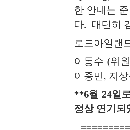
한
안내는 
다
.
대단히
로드아일랜
이동수
(
위원
이종민
,
지상
**
6월 24
정상 연기되
=========