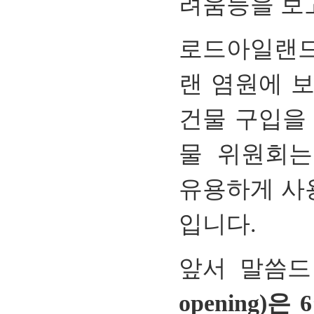
려움등을
보
로드아일랜
랜
염원에
건물
구입을
물
위원회는
유용하게
사
입니다
.
앞서
말씀드
opening)
은
6