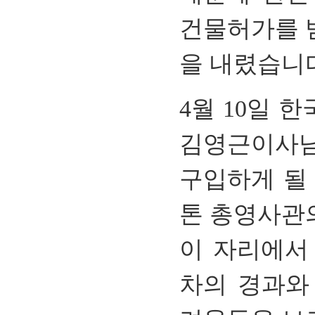
건물허가를
을
내렸습니
4
월
10
일
한
김영근이사
구입하게
될
톤
총영사관
이 자리에서
차의
경과와