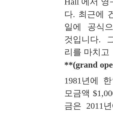
Hall
에서
영
다
.
최근에
일에
공식
것입니다
.
리를
마치고
**(
grand ope
1981
년에
한
모금액
$1,00
금은
2011
년