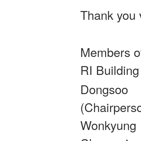
Thank you 
Members of
RI Buildin
Don
(Chairpe
Wonkyun