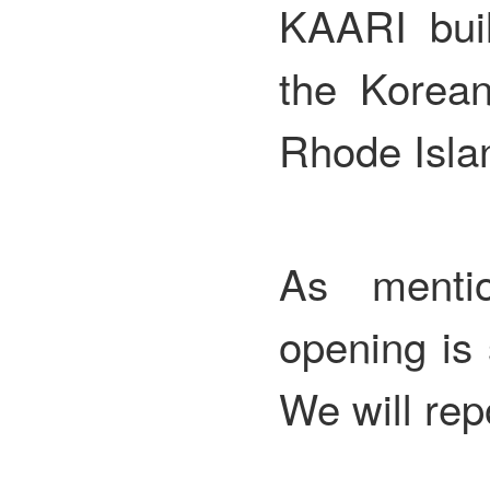
KAARI buil
the Korea
Rhode Isla
As mentio
opening is 
We will repo