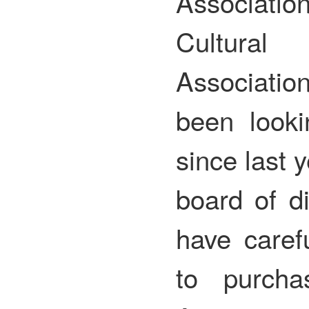
Associatio
Cultural
Associatio
been looki
since last y
board of d
have caref
to purch