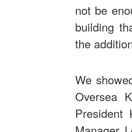
not be eno
building t
the additio
We showed 
Oversea K
President
Manager L