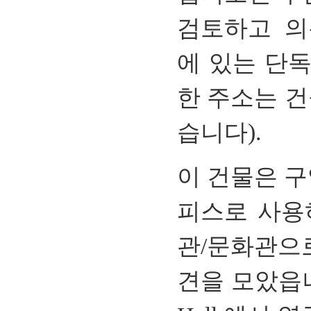
검토하고
의
에
있는
단독
한
주소는
건
습니다
).
이 건물은
구
피스로
사용
관
/
문화관으
견을 모았읍