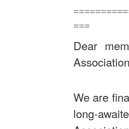
==========
===
Dear memb
Association
We are fina
long-awa