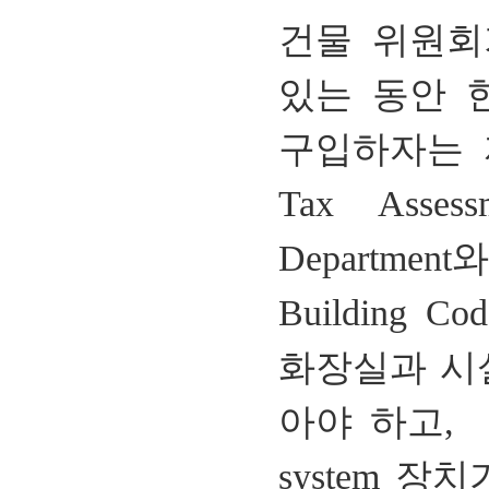
건물
위원회
있는
동안
구입하자는
Tax Asses
Department
와
Building Co
화장실과
시
아야
하고
,
system
장치