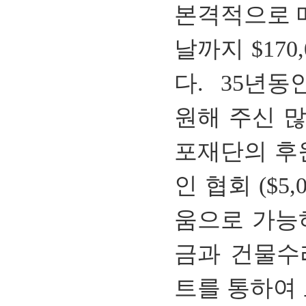
본격적으로
날까지
$170,
다.
35
년동
원해
주신
포재단의
후
인
협회
($5,0
움으로
가능
금과
건물수
트를
통하여