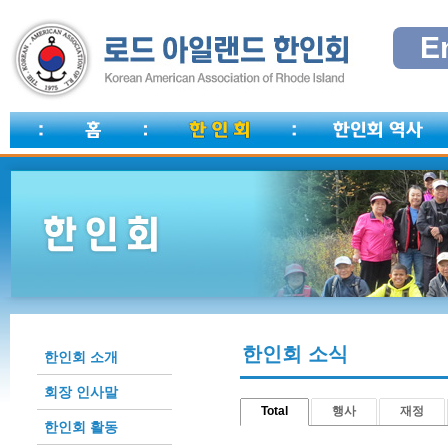
E
한인회 소식
한인회 소개
회장 인사말
Total
행사
재정
한인회 활동