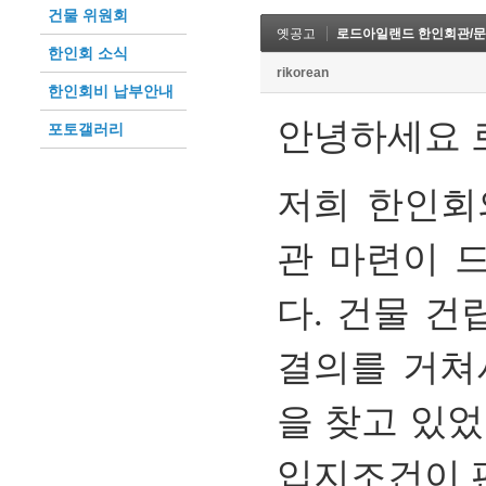
건물 위원회
옛공고
로드아일랜드 한인회관/문화관 RI
한인회 소식
rikorean
한인회비 납부안내
안녕하세요
포토갤러리
저희
한인회
관
마련이
다
.
건물
건
결의를
거쳐
을
찾고
있었
입지조건이