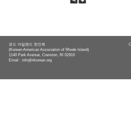
Sea
Tag
rch
로드 아일랜드 한인회
C
(Korean-American Association of Rhode Island)
1140 Park Avenue, Cranston, RI 02910
Email :
info@rikorean.org