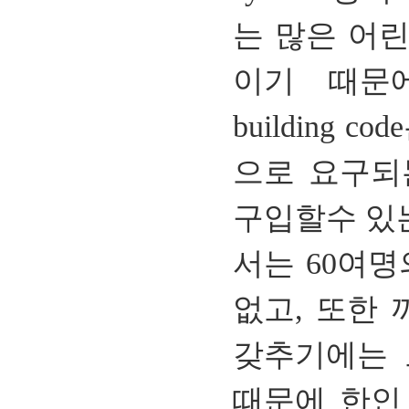
는
많은
어
이기
때문
building code
으로
요구되
구입할수
있
서는
60
여명
없고
,
또한
갖추기에는 
때문에 한인