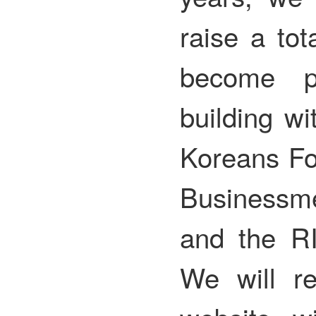
raise a tot
become p
building wi
Koreans Fo
Businessm
and the RI
We will r