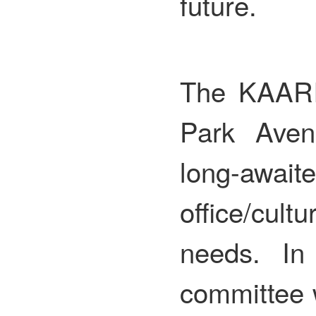
future.
The KAARI
Park Avenu
long-awaite
office/cult
needs. In 
committee w