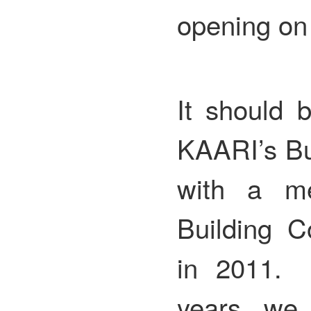
opening on 
It should 
KAARI’s Bu
with a m
Building C
in 2011. 
years, we 