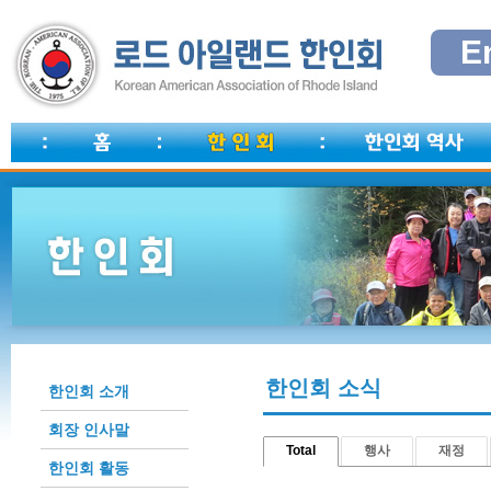
E
한인회 소식
한인회 소개
회장 인사말
Total
행사
재정
한인회 활동