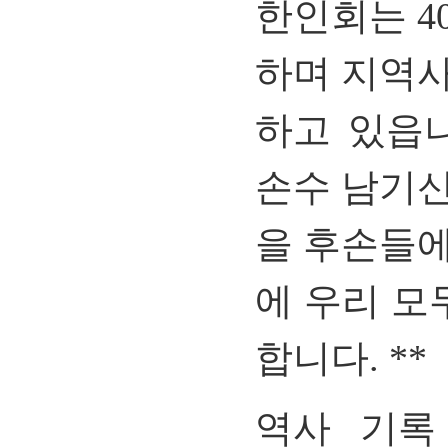
한인회는
4
하며 지역
하고 있읍
손수 남기
을 후손들
에 우리 모
합니다
. **
역사 기록