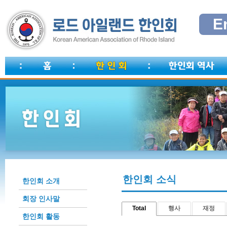
E
한인회 소식
한인회 소개
회장 인사말
Total
행사
재정
한인회 활동