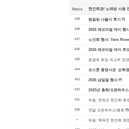
한인회관/ 노래방 사용 
Notice
439
찜질방 나들이 후기
438
2026 메모리얼 데이 행
437
노인회 행사: Twin River
436
2026 메모리얼 데이 추
435
윤광옥 회장 외교부 장관
434
보스톤 총영사관 순회
433
2026 삼일절 행사
432
2025년 총회/오픈하우스
431
부음: 전좌근 한인회 회
430
연말 오픈하우스/총회
»
부음: 백옥진 한인회 회