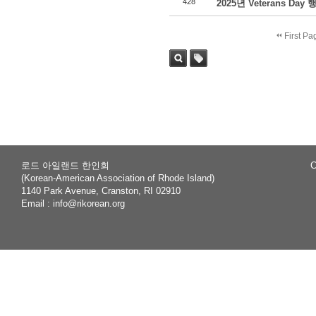
428
2025년 Veterans Day
First Pa
Sea
Tag
rch
로드 아일랜드 한인회
C
(Korean-American Association of Rhode Island)
1140 Park Avenue, Cranston, RI 02910
Email :
info@rikorean.org