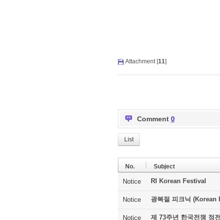
Attachment [
11
]
Comment
0
List
No.
Subject
RI Korean Festival
Notice
광복절 피크닉 (Korean In
Notice
제 73주년 한국전쟁 정
Notice