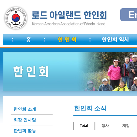
E
한인회 소식
한인회 소개
회장 인사말
Total
행사
재정
한인회 활동