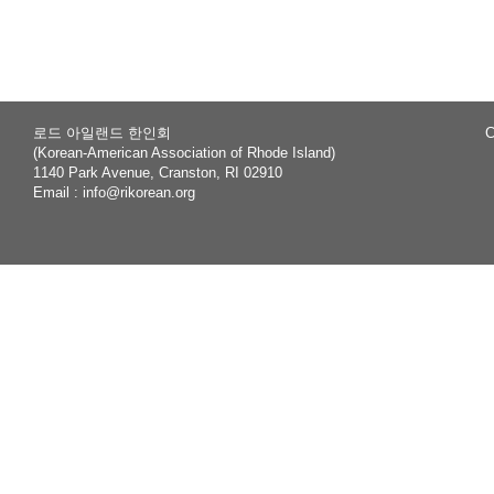
rch
로드 아일랜드 한인회
C
(Korean-American Association of Rhode Island)
1140 Park Avenue, Cranston, RI 02910
Email :
info@rikorean.org