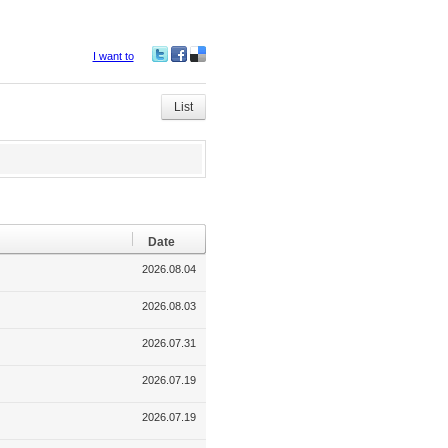
I want to
Tw
Fa
De
itte
ce
lici
r
bo
ou
List
ok
s
Date
2026.08.04
2026.08.03
2026.07.31
2026.07.19
2026.07.19