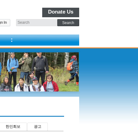
Donate Us
n In
한인회보
광고