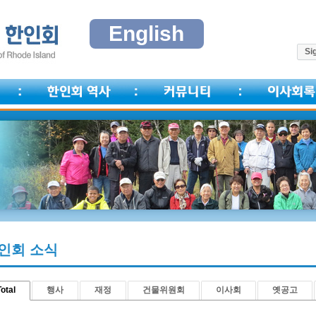
English
Sig
인회 소식
otal
행사
재정
건물위원회
이사회
옛공고