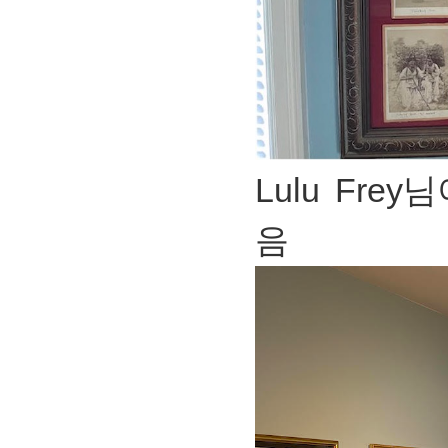
Lulu Frey
음