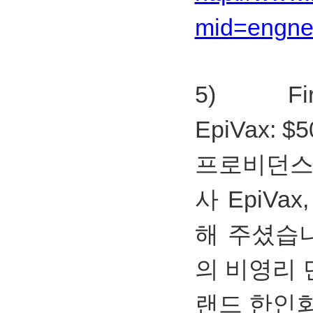
mid=engne
5) First
EpiVax: $5
프로비던
사 EpiVa
해 주셨습니
의 비영리
랜드 한인회