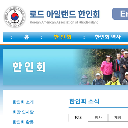
E
한인회 소식
한인회 소개
회장 인사말
Total
행사
재정
한인회 활동