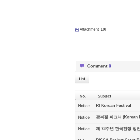
Attachment [
10
]
Comment
0
List
No.
Subject
RI Korean Festival
Notice
광복절 피크닉 (Korean In
Notice
제 73주년 한국전쟁 정
Notice