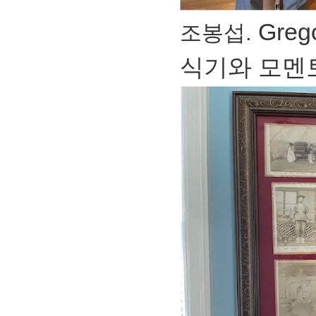
Gre
조봉섭.
식기와 모멘토(