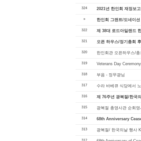
324
2021년 한인회 재정보고
»
한인회 그랜트/도네이션
322
제 38대 로드아일랜드 
321
오픈 하우스/정기총회 
320
한인회관 오픈하우스/총
319
Veterans Day Ceremony 
318
부음 - 정무광님
317
수라 바베큐 식당에서 노
316
제 76주년 광복절/한국의
315
광복절 총영사관 순회영사 2
314
68th Anniversary Cea
313
광복절/ 한국의날 행사 Kore
312
68th Anniversary of Cea