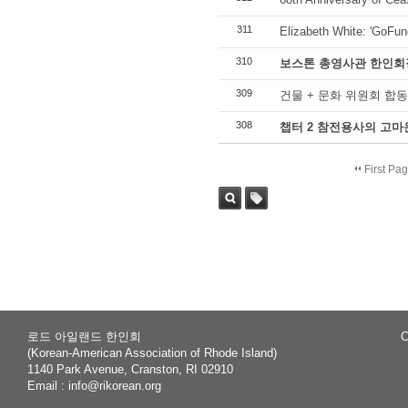
311
Elizabeth White: 'GoFu
310
보스톤 총영사관 한인회
309
건물 + 문화 위원회 합동
308
챕터 2 참전용사의 고마
First Pa
Sea
Tag
rch
로드 아일랜드 한인회
C
(Korean-American Association of Rhode Island)
1140 Park Avenue, Cranston, RI 02910
Email :
info@rikorean.org