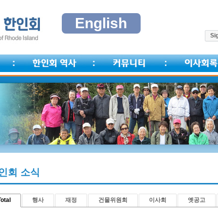
English
Sig
인회 소식
otal
행사
재정
건물위원회
이사회
옛공고