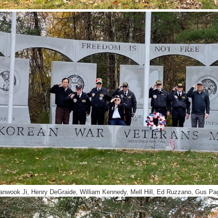
anwook Ji, Henry DeGraide, William Kennedy, Mell Hill, Ed Ruzzano, Gus Pag