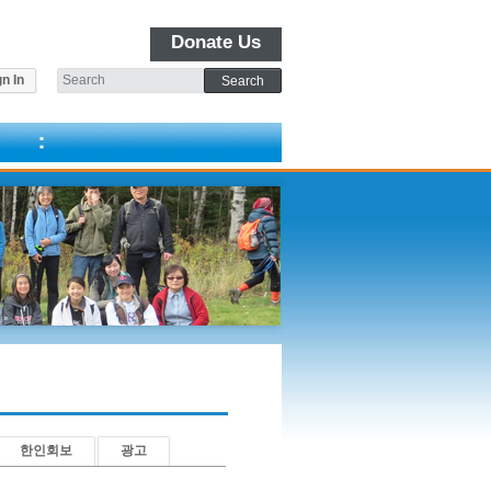
Donate Us
n In
한인회보
광고