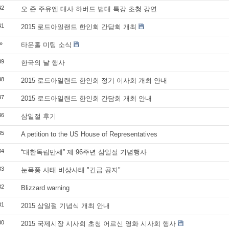
42
오 준 주유엔 대사 하버드 법대 특강 초청 강연
41
2015 로드아일랜드 한인회 간담회 개최
»
타운홀 미팅 소식
39
한국의 날 행사
38
2015 로드아일랜드 한인회 정기 이사회 개최 안내
37
2015 로드아일랜드 한인회 간담회 개최 안내
36
삼일절 후기
35
A petition to the US House of Representatives
34
“대한독립만세” 제 96주년 삼일절 기념행사
33
눈폭풍 사태 비상사태 "긴급 공지"
32
Blizzard warning
31
2015 삼일절 기념식 개최 안내
30
2015 국제시장 시사회 초청 어르신 영화 시사회 행사