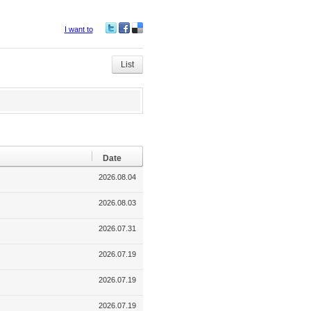
I want to
Tw
Fa
De
itte
ce
lici
r
bo
ou
List
ok
s
Date
2026.08.04
2026.08.03
2026.07.31
2026.07.19
2026.07.19
2026.07.19