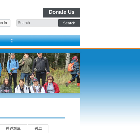
Donate Us
n In
한인회보
광고