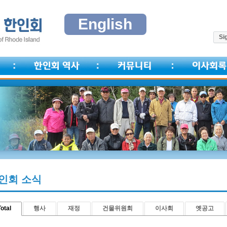
English
Sig
인회 소식
otal
행사
재정
건물위원회
이사회
옛공고