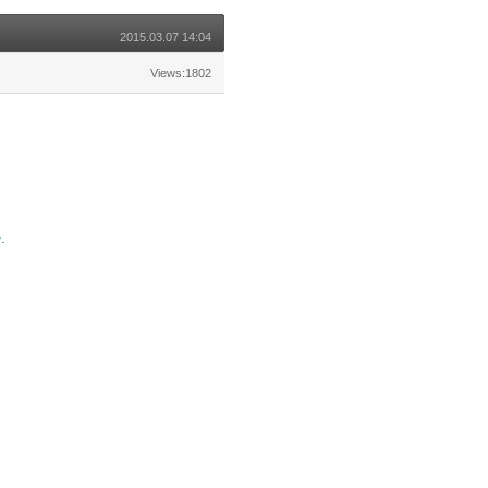
2015.03.07 14:04
Views:1802
다.