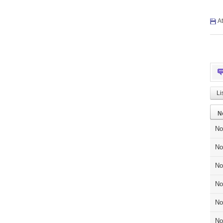
At
Li
N
No
No
No
No
No
No