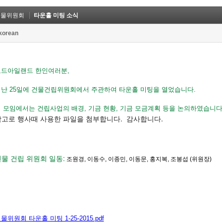
건물위원회
타운홀 미팅 소식
ikorean
로드아일랜드 한인여러분,
난 25일에 건물건립위원회에서 주관하여 타운홀 미팅을 열었습니다.
 모임에서는 건립사업의 배경, 기금 현황, 기금 모금계획 등을 논의하였습니
참고로 행사때 사용한 파일을 첨부합니다. 감사합니다.
물 건립 위원회 일동:
조원경
,
이동수
,
이종민
,
이동문
,
홍지복
,
조
봉섭
(
위원장
)
물위원회 타운홀 미팅 1-25-2015.pdf