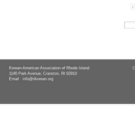
Korean-American Association of Rhode Island
C
1140 Park Avenue, Cranston, RI 02910
Email :
info@rikorean.org