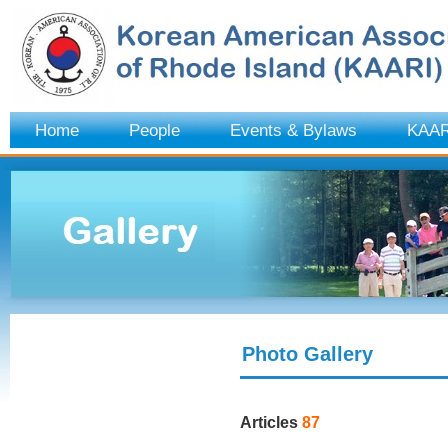
Home
People
Events & Bylaws
KAAR
Photo Gallery
Articles
87