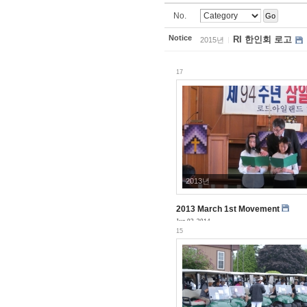
No.
Go
Notice
RI 한인회 로고
2015년
17
2013년
2013 March 1st Movement
Jun 02, 2014
15