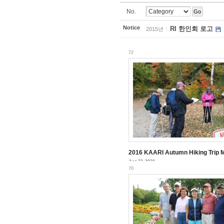
No.
Go
Notice
RI 한인회 로고
2015년
72
2016 KAARI Autumn Hiking Trip M
Aug 23, 2020
70