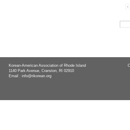
Korean-American Association of Rhode Island
C
1140 Park Avenue, Cranston, RI 02910
Email :
info@rikorean.org