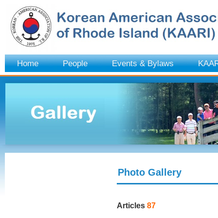
Home
People
Events & Bylaws
KAAR
Photo Gallery
Articles
87