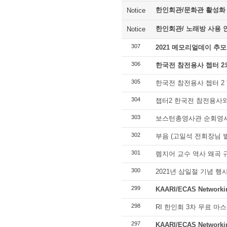
한인회관/문화관 활성화
Notice
한인회관/ 노래방 사용 
Notice
307
2021 메모리얼데이 추
306
한국전 참전용사 쳅터 2와 F
305
한국전 참전용사 쳅터 2 
304
챕터2 한국전 참전용사와 fa
303
보스턴총영사관 순회영사 20
302
부음 (고일석 전회장님 
301
렘지어 교수 역사 왜곡 
300
2021년 삼일절 기념 행
299
KAARI/ECAS Networ
298
RI 한인회 3차 무료 마
297
KAARI/ECAS Networki