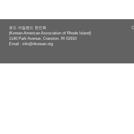
로드 아일랜드 한인회
C
(Korean-American Association of Rhode Island)
1140 Park Avenue, Cranston, RI 02910
Email :
info@rikorean.org