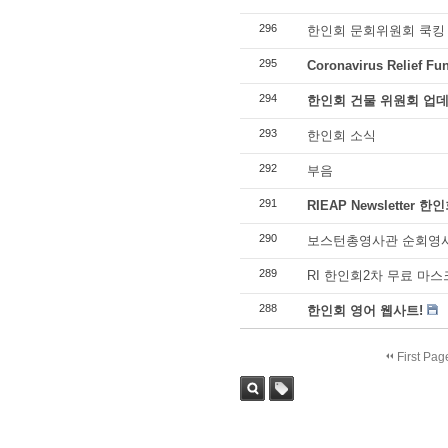
296
한인회 문회위원회 쿡킹
295
Coronavirus Relief Fu
294
한인회 건물 위원회 업
293
한인회 소식
292
부음
291
RIEAP Newsletter
290
보스턴총영사관 순회영
289
RI 한인회2차 무료 마스
288
한인회 영어 웹사트!
First Pag
Sea
Tag
rch