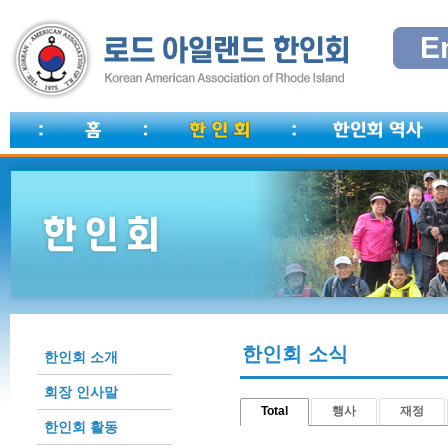
E
한인회 소식
한인회 소개
회장 인사말
Total
행사
재정
한인회 활동