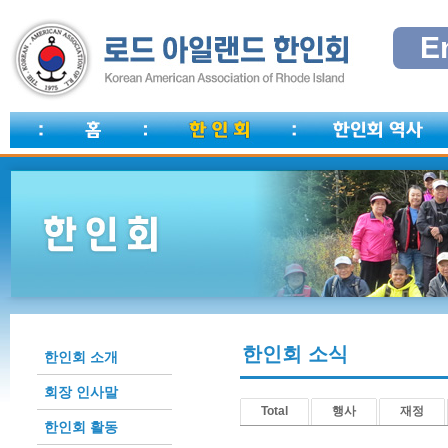
E
한인회 소식
한인회 소개
회장 인사말
Total
행사
재정
한인회 활동