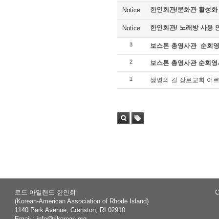
한인회관/문화관 활성화
Notice
한인회관/ 노래방 사용 
Notice
3
보스톤 총영사관 순회
2
보스톤 총영사관 순회영사
1
생명의 길 장로교회 어
Sea
Tag
rch
로드 아일랜드 한인회
C
(Korean-American Association of Rhode Island)
1140 Park Avenue, Cranston, RI 02910
Email :
info@rikorean.org