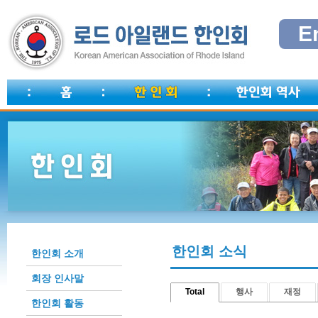
E
한인회 소식
한인회 소개
회장 인사말
Total
행사
재정
한인회 활동