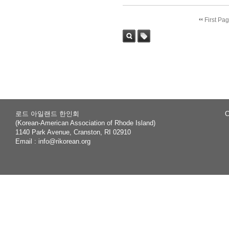
First Pa
Sea
Tag
rch
로드 아일랜드 한인회
C
(Korean-American Association of Rhode Island)
1140 Park Avenue, Cranston, RI 02910
Email :
info@rikorean.org