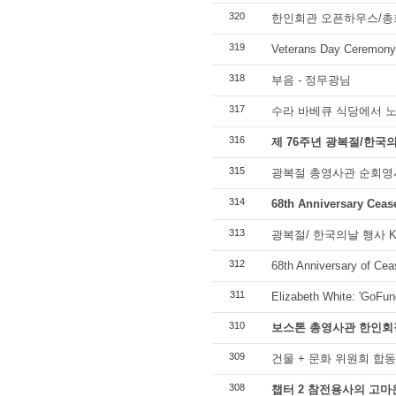
320
한인회관 오픈하우스/총
319
Veterans Day Ceremony 
318
부음 - 정무광님
317
수라 바베큐 식당에서 노
316
제 76주년 광복절/한국의
315
광복절 총영사관 순회영사 2
314
68th Anniversary Cea
313
광복절/ 한국의날 행사 Kore
312
68th Anniversary of Cea
311
Elizabeth White: 'GoFu
310
보스톤 총영사관 한인회
309
건물 + 문화 위원회 합동
308
챕터 2 참전용사의 고마