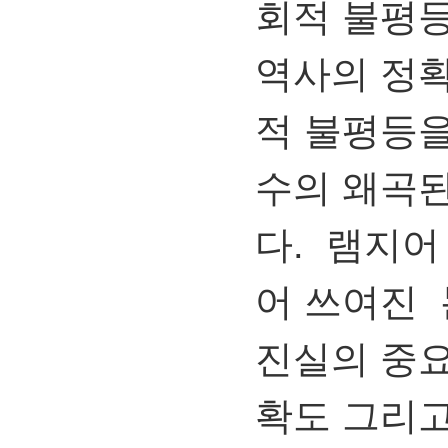
회적 불평등
역사의 정
적 불평등을
수의 왜곡된
다. 램지어
어 쓰여진
진실의 중요
확도 그리