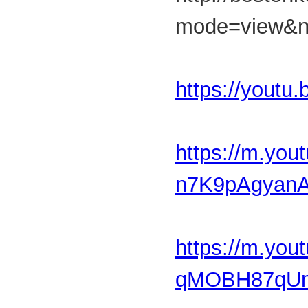
mode=view&
https://yout
https://m.yo
n7K9pAgyanA
https://m.yo
qMOBH87qUmU