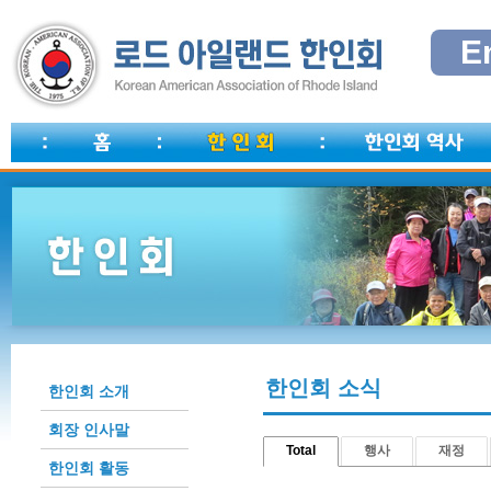
E
한인회 소식
한인회 소개
회장 인사말
Total
행사
재정
한인회 활동