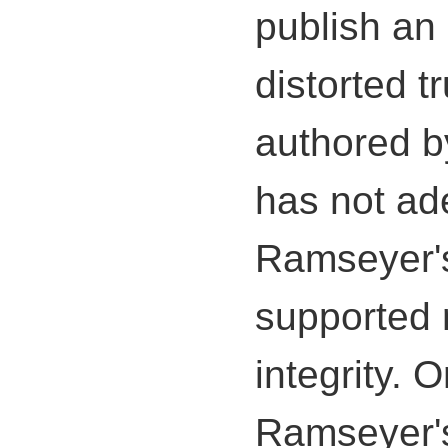
publish an 
distorted t
authored 
has not ad
Ramseyer's
supported r
integrity. O
Ramseyer's