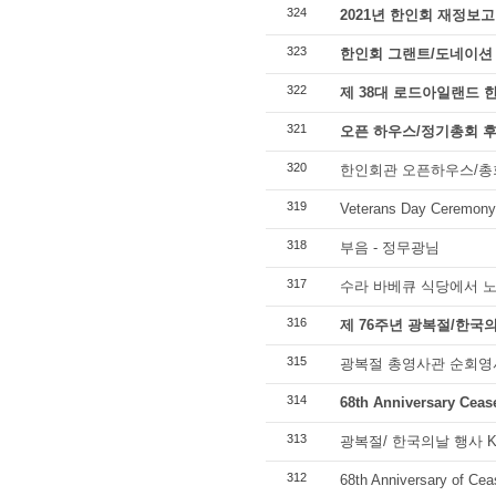
324
2021년 한인회 재정보고
323
한인회 그랜트/도네이션
322
제 38대 로드아일랜드 
321
오픈 하우스/정기총회 
320
한인회관 오픈하우스/총
319
Veterans Day Ceremony 
318
부음 - 정무광님
317
수라 바베큐 식당에서 노
316
제 76주년 광복절/한국의
315
광복절 총영사관 순회영사 2
314
68th Anniversary Cea
313
광복절/ 한국의날 행사 Kore
312
68th Anniversary of Cea