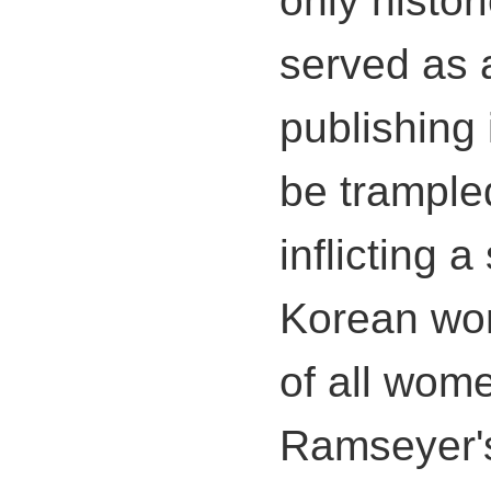
served as a 
publishing 
be trample
inflicting a
Korean wo
of all wom
Ramseyer's 