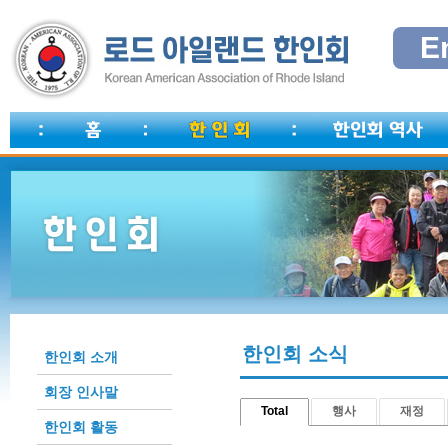
E
한인회 소식
한인회 소개
회장 인사말
Total
행사
재정
한인회 활동