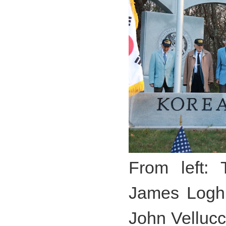
From left: 
James Loghr
John Velluc