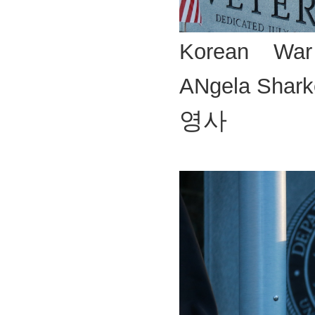
Korean War
ANgela Shark
영사