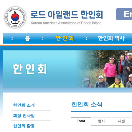
E
한인회 소식
한인회 소개
회장 인사말
Total
행사
재정
한인회 활동