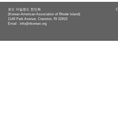
로드 아일랜드 한인회
C
(Korean-American Association of Rhode Island)
1140 Park Avenue, Cranston, RI 02910
Email :
info@rikorean.org