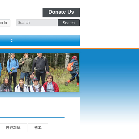
Donate Us
n In
한인회보
광고