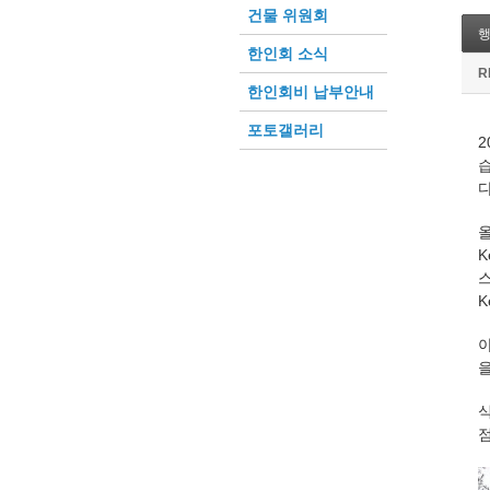
건물 위원회
한인회 소식
R
한인회비 납부안내
포토갤러리
2
다
올
K
스
K
식