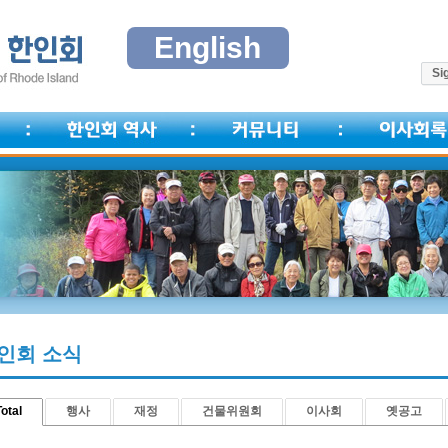
English
Sig
인회 소식
otal
행사
재정
건물위원회
이사회
옛공고