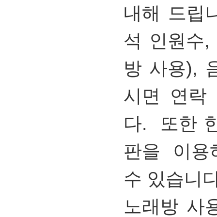
내해
드립
석 인원수
방 사용
),
시면 연락
다
.
또한 
판을 이용
수 있습니
노래방
사