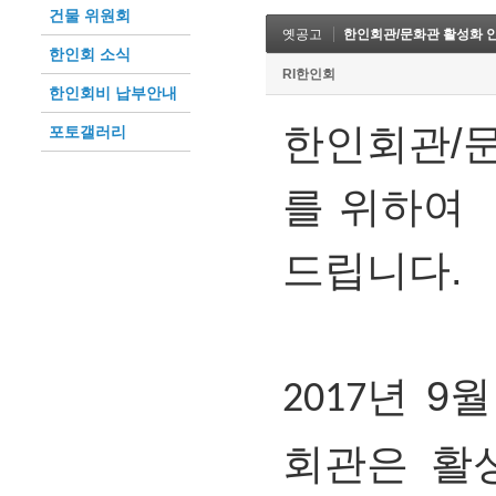
건물 위원회
옛공고
한인회관/문화관 활성화 
한인회 소식
RI한인회
한인회비 납부안내
한인회관/
포토갤러리
를
위하여
드립니다.
년
9
월
2017
회관은
활