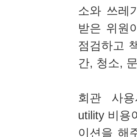
소와
쓰레
받은
위원
점검하고
간,
청소,
회관
사용
utility
비용
이션을
해