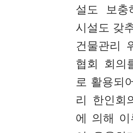
설도
보충
시설도
갖
건물관리
협회
회의
로
활용되
리
한인회
에
의해
이