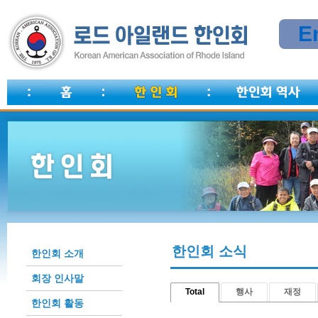
E
한인회 소식
한인회 소개
회장 인사말
Total
행사
재정
한인회 활동