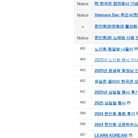
RI 한국전 참전용사 기
Notice
Veterans Day 추모
Notice
한인회관/문화관 활성화
»
한인회관/ 노래방 사용 
Notice
405
노인회 찜질방 나들이
404
2025년 노인회 행사 안
403
2025년 윤광옥 회장님 
402
유길준 갤러리 한국관 오
401
2025년 삼일절 행사 후
400
2025 삼일절 행사
399
2024 한인회 총회 후기
398
2024 한인회 오픈하우스
397
LEARN KOREAN!