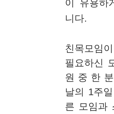
이
유용하
니다.
친목모임이
필요하신
원
중
한
분
날의 1
주일
른
모임과