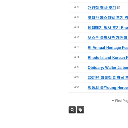
396
개천절 행사 후기
395
코리안 페스티벌 후기 Ph
394
헤리테지 행사 후기 Phot
393
보스톤 총영사관 개천절
392
RI Annual Heritage Fes
391
Rhode Island Korean Fe
390
Obituary: Walter Jalber
389
2024년 광복절 피크닉 
388
정동의 봄/Young Heroe
First Pa
Sea
Tag
rch