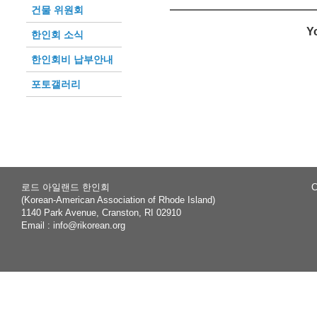
건물 위원회
Y
한인회 소식
한인회비 납부안내
포토갤러리
로드 아일랜드 한인회
C
(Korean-American Association of Rhode Island)
1140 Park Avenue, Cranston, RI 02910
Email :
info@rikorean.org