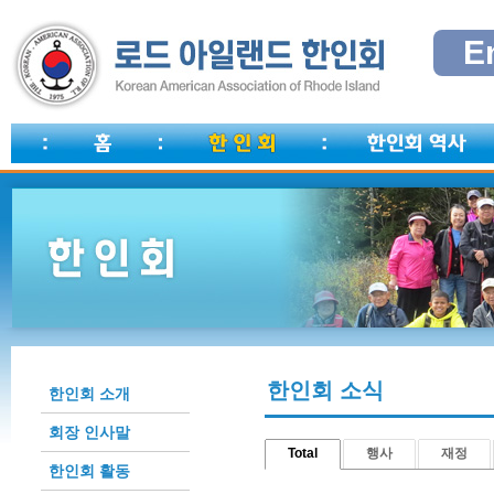
E
한인회 소식
한인회 소개
회장 인사말
Total
행사
재정
한인회 활동