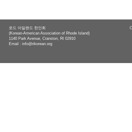
로드 아일랜드 한인회
C
(Korean-American Association of Rhode Island)
1140 Park Avenue, Cranston, RI 02910
Email :
info@rikorean.org