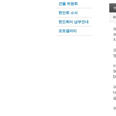
건물 위원회
한인회 소식
R
한인회비 납부안내
보
포토갤러리
브
이
S
D
귀