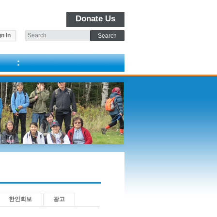
Donate Us
n In
한인회보
광고