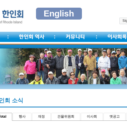
English
Sig
인회 소식
otal
행사
재정
건물위원회
이사회
옛공고