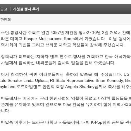
옛공고
개천절 행사 후기
I한인회
스턴 총영사관 주최로 열린 4357년 개천절 행사가 10월 2일 저녁시간
라운 대학교 Kasper Multipurpose Room에서 가졌습니다. 이날
지역사회의 귀빈들 그리고 브라운 대학교 학생들이 참석해 주셨습니다.
오정희씨가 리드하는 지화자 밴드 연주로 행사를 개회하고 한국 애국가와
영사님께서 참석하신 내외분들께 감사의 말씀을 전해 주셨습니다.
어서 참석하신 귀빈 여러분들께서 축하의 말씀을 해 주셨습니다: US Congr
tate Senator Linda Ujifusa, RI State Representative Brian Kennedy, Br
oyle and 로드아일랜드 한인회 회장 Angela Sharkey님께서 축사를 해
귀빈들께서는 미국에서 우리 한인사회의 역활이 폭넓고 다양한 활동들을 
대관계를 유지하고 있으며 앞으로도 더욱 친목을 유지하며 함께 지역사회
습니다.
빈말씀 이후에는 브라운 대학교 사물놀이팀, 대박 K-Pop팀의 공연을 