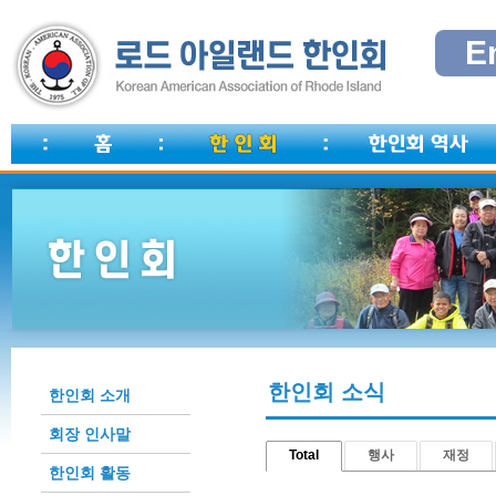
E
한인회 소식
한인회 소개
회장 인사말
Total
행사
재정
한인회 활동