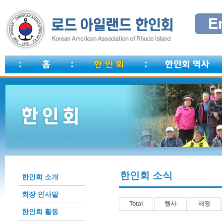
E
한인회 소식
한인회 소개
회장 인사말
Total
행사
재정
한인회 활동