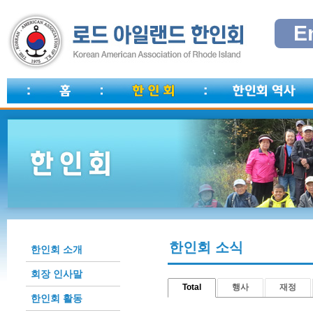
E
한인회 소식
한인회 소개
회장 인사말
Total
행사
재정
한인회 활동