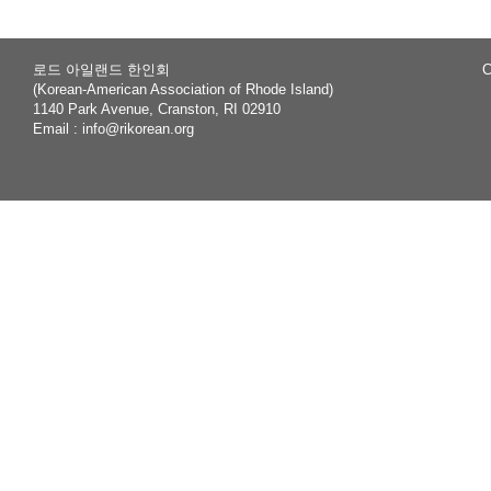
로드 아일랜드 한인회
C
(Korean-American Association of Rhode Island)
1140 Park Avenue, Cranston, RI 02910
Email :
info@rikorean.org