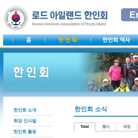
E
한인회 소식
한인회 소개
회장 인사말
Total
행사
재정
한인회 활동