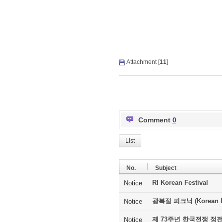
Attachment [
11
]
Comment
0
List
No.
Subject
RI Korean Festival
Notice
광복절 피크닉 (Korean In
Notice
제 73주년 한국전쟁 정
Notice