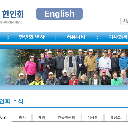
English
Sig
인회 소식
otal
행사
재정
건물위원회
이사회
옛공고