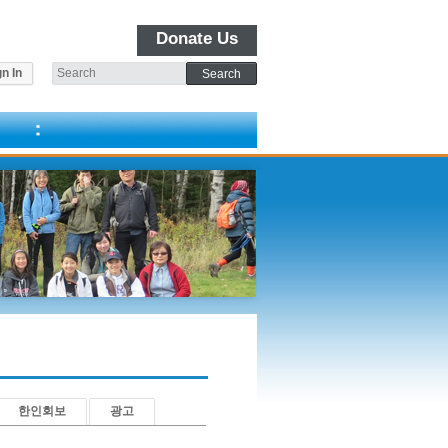
Donate Us
n In
한인회보
광고