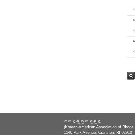
4
4
4
4
4
Sea
rch
로드 아일랜드 한인회
(Korean-American Association of Rhode 
1140 Park Avenue, Cranston, RI 02910