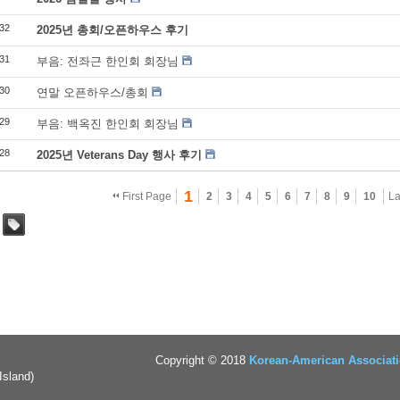
32
2025년 총회/오픈하우스 후기
31
부음: 전좌근 한인회 회장님
30
연말 오픈하우스/총회
29
부음: 백옥진 한인회 회장님
28
2025년 Veterans Day 행사 후기
1
First Page
2
3
4
5
6
7
8
9
10
La
Tag
Copyright © 2018
Korean-American Associati
Island)