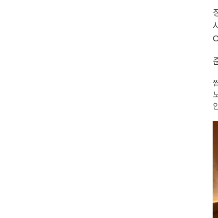
장
시
C
노