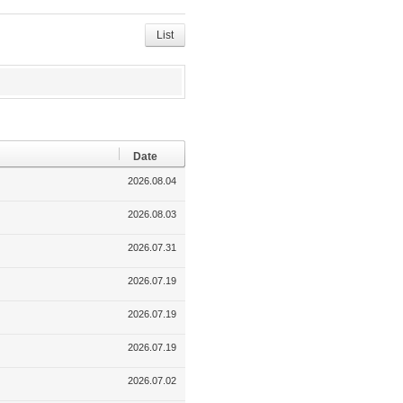
Tw
Fa
De
itte
ce
lici
r
bo
ou
List
ok
s
Date
2026.08.04
2026.08.03
2026.07.31
2026.07.19
2026.07.19
2026.07.19
2026.07.02