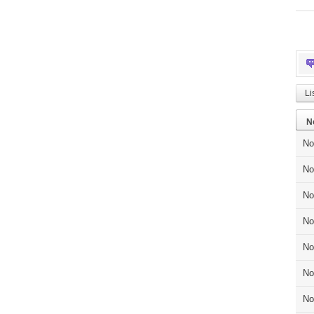
Li
N
No
No
No
No
No
No
No