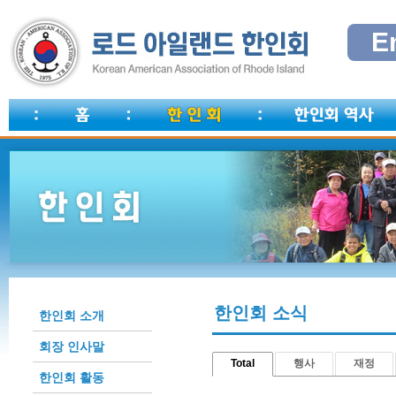
E
한인회 소식
한인회 소개
회장 인사말
Total
행사
재정
한인회 활동