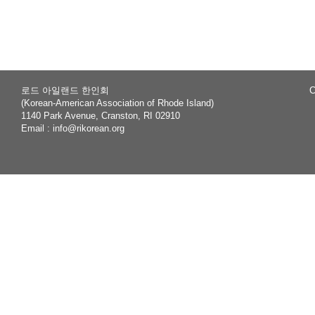
rch
로드 아일랜드 한인회
C
(Korean-American Association of Rhode Island)
1140 Park Avenue, Cranston, RI 02910
Email :
info@rikorean.org