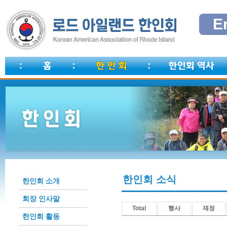
E
한인회 소식
한인회 소개
회장 인사말
Total
행사
재정
한인회 활동