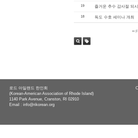
19
즐거운 추수 감사절 되시길 기
18
독도 수호 세미나 개최
F
Sea
Tag
rch
로드 아일랜드 한인회
C
(Korean-American Association of Rhode Island)
1140 Park Avenue, Cranston, RI 02910
Email :
info@rikorean.org