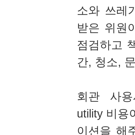
소와
쓰레
받은
위원
점검하고
간,
청소,
회관
사용
utility
비용
이션을
해