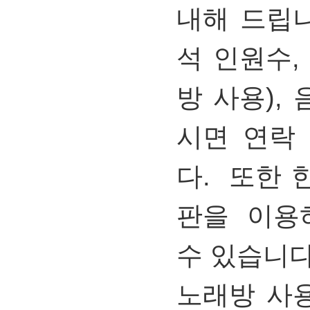
내해
드립
석 인원수
방 사용
),
시면 연락
다
.
또한 
판을 이용
수 있습니
노래방
사