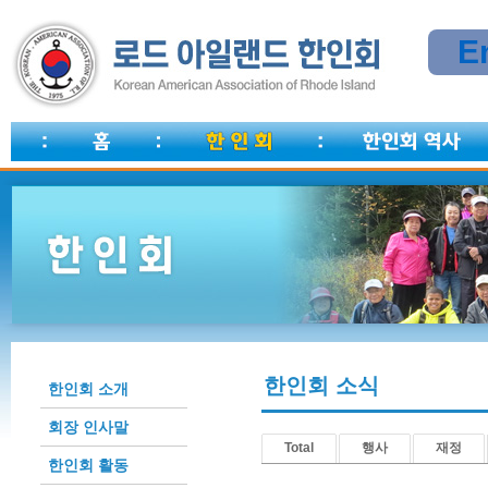
E
한인회 소식
한인회 소개
회장 인사말
Total
행사
재정
한인회 활동