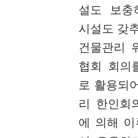
설도
보충
시설도
갖
건물관리
협회
회의
로
활용되
리
한인회
에
의해
이