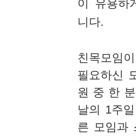
이
유용하
니다.
친목모임이
필요하신
원
중
한
분
날의 1
주일
른
모임과