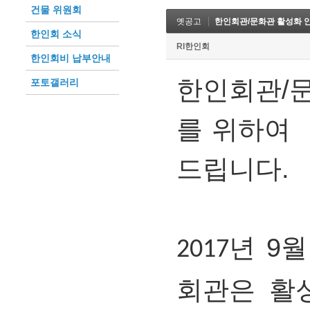
건물 위원회
옛공고
한인회관/문화관 활성화 
한인회 소식
RI한인회
한인회비 납부안내
한인회관/
포토갤러리
를
위하여
드립니다.
년
9
월
2017
회관은
활