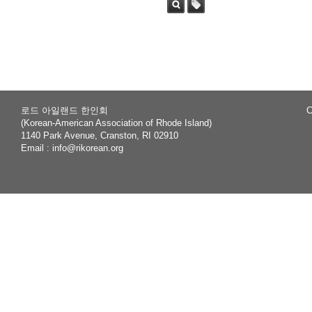
Sea
Tag
rch
로드 아일랜드 한인회
C
(Korean-American Association of Rhode Island)
1140 Park Avenue, Cranston, RI 02910
Email :
info@rikorean.org